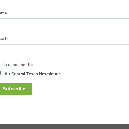
ame
mail
*
t in to another list
Air Central Texas Newsletter
Subscribe